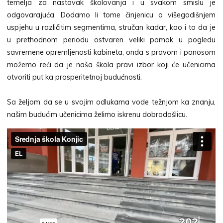
temelja za nastavak školovanja i u svakom smislu je
odgovarajuća. Dodamo li tome činjenicu o višegodišnjem
uspjehu u različitim segmentima, stručan kadar, kao i to da je
u prethodnom periodu ostvaren veliki pomak u pogledu
savremene opremljenosti kabineta, onda s pravom i ponosom
možemo reći da je naša škola pravi izbor koji će učenicima
otvoriti put ka prosperitetnoj budućnosti.
Sa željom da se u svojim odlukama vode težnjom ka znanju,
našim budućim učenicima želimo iskrenu dobrodošlicu.