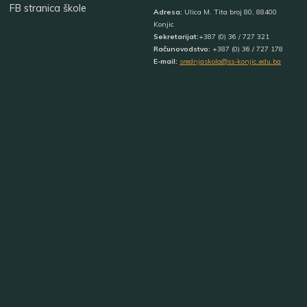
FB stranica škole
Adresa:
Ulica M. Tita broj 80, 88400
Konjic
Sekretarijat:
+387 (0) 36 / 727 321
Računovodstvo:
+387 (0) 36 / 727 178
E-mail:
srednjaskola@ss-konjic.edu.ba