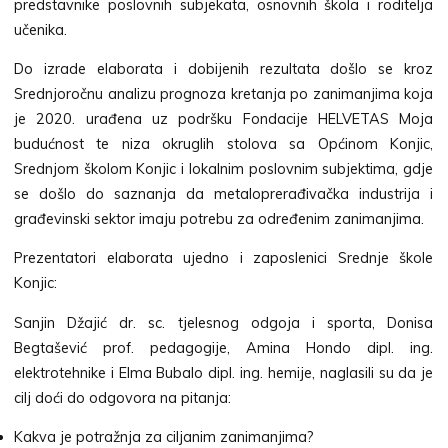
predstavnike poslovnih subjekata, osnovnih škola i roditelja
učenika.
Do izrade elaborata i dobijenih rezultata došlo se kroz
Srednjoročnu analizu prognoza kretanja po zanimanjima koja
je 2020. urađena uz podršku Fondacije HELVETAS Moja
budućnost te niza okruglih stolova sa Općinom Konjic,
Srednjom školom Konjic i lokalnim poslovnim subjektima, gdje
se došlo do saznanja da metaloprerađivačka industrija i
građevinski sektor imaju potrebu za određenim zanimanjima.
Prezentatori elaborata ujedno i zaposlenici Srednje škole
Konjic:
Sanjin Džajić dr. sc. tjelesnog odgoja i sporta, Donisa
Begtašević prof. pedagogije, Amina Hondo dipl. ing.
elektrotehnike i Elma Bubalo dipl. ing. hemije, naglasili su da je
cilj doći do odgovora na pitanja:
Kakva je potražnja za ciljanim zanimanjima?