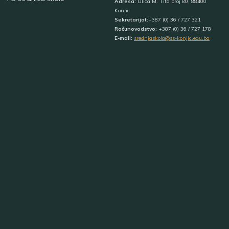
Adresa:
Ulica M. Tita broj 80, 88400
Konjic
Sekretarijat:
+387 (0) 36 / 727 321
Računovodstvo:
+387 (0) 36 / 727 178
E-mail:
srednjaskola@ss-konjic.edu.ba