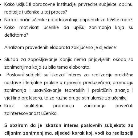
Kako uključiti obrazovne institucije, privredne subjekte, općinu,
roditelje i učenike u taj proces?
Na koji način učenike najadekvatnije pripremiti za tržište rada?
Kako motivisati učenike da upišu zanimanja koja su
deficitarna?
Analizom provedenih elaborata zaključeno je sljedeće:
Služba za zapošljavanje Konjic nema prijavljenih osoba sa
zanimanjima koja su bila tema elaborata.
Poslovni subjekti su iskazali interes za: realizaciju praktične
nastave i ferijalne prakse u njihovim preduzećima, promociju
zanimanja i usavršavanje teoretskih i praktičnih znanja i
vještina profesora, te za razne druge stimulanse za učenike.
Kroz kvalitetnu promociju zanimanja povećati
zainteresovanost učenika.
S obzirom da je iskazan interes poslovnih subjekata za
ciljanim zanimanjima, sljedeći korak koji vodi ka realizaciji