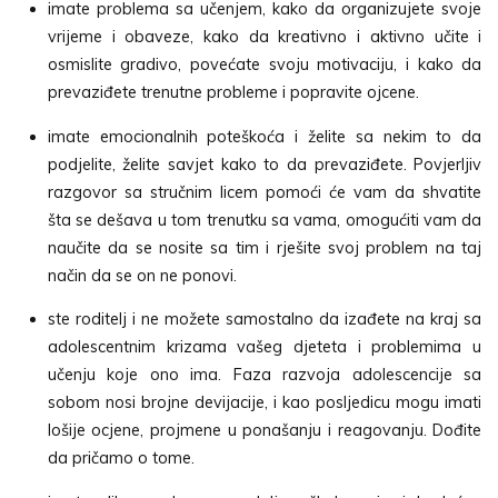
imate problema sa učenjem, kako da organizujete svoje
vrijeme i obaveze, kako da kreativno i aktivno učite i
osmislite gradivo, povećate svoju motivaciju, i kako da
prevaziđete trenutne probleme i popravite ojcene.
imate emocionalnih poteškoća i želite sa nekim to da
podjelite, želite savjet kako to da prevaziđete. Povjerljiv
razgovor sa stručnim licem pomoći će vam da shvatite
šta se dešava u tom trenutku sa vama, omogućiti vam da
naučite da se nosite sa tim i rješite svoj problem na taj
način da se on ne ponovi.
ste roditelj i ne možete samostalno da izađete na kraj sa
adolescentnim krizama vašeg djeteta i problemima u
učenju koje ono ima. Faza razvoja adolescencije sa
sobom nosi brojne devijacije, i kao posljedicu mogu imati
lošije ocjene, projmene u ponašanju i reagovanju. Dođite
da pričamo o tome.