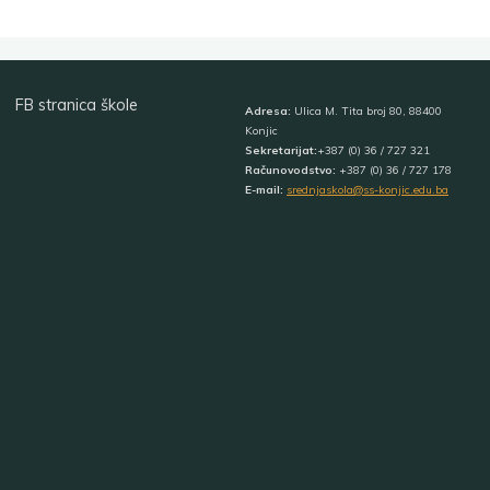
FB stranica škole
Adresa:
Ulica M. Tita broj 80, 88400
Konjic
Sekretarijat:
+387 (0) 36 / 727 321
Računovodstvo:
+387 (0) 36 / 727 178
E-mail:
srednjaskola@ss-konjic.edu.ba