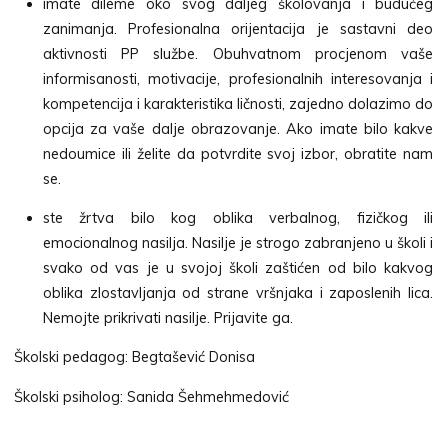
imate dileme oko svog daljeg školovanja i budućeg
zanimanja. Profesionalna orijentacija je sastavni deo
aktivnosti PP službe. Obuhvatnom procjenom vaše
informisanosti, motivacije, profesionalnih interesovanja i
kompetencija i karakteristika ličnosti, zajedno dolazimo do
opcija za vaše dalje obrazovanje. Ako imate bilo kakve
nedoumice ili želite da potvrdite svoj izbor, obratite nam
se.
ste žrtva bilo kog oblika verbalnog, fizičkog ili
emocionalnog nasilja. Nasilje je strogo zabranjeno u školi i
svako od vas je u svojoj školi zaštićen od bilo kakvog
oblika zlostavljanja od strane vršnjaka i zaposlenih lica.
Nemojte prikrivati nasilje. Prijavite ga.
Školski pedagog: Begtašević Donisa
Školski psiholog: Sanida Šehmehmedović