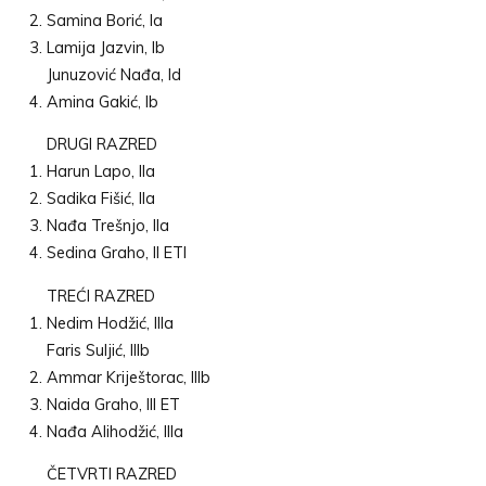
Samina Borić, Ia
Lamija Jazvin, Ib
Junuzović Nađa, Id
Amina Gakić, Ib
DRUGI RAZRED
Harun Lapo, IIa
Sadika Fišić, IIa
Nađa Trešnjo, IIa
Sedina Graho, II ETI
TREĆI RAZRED
Nedim Hodžić, IIIa
Faris Suljić, IIIb
Ammar Kriještorac, IIIb
Naida Graho, III ET
Nađa Alihodžić, IIIa
ČETVRTI RAZRED