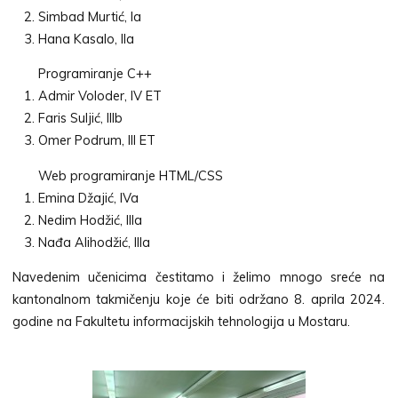
Simbad Murtić, Ia
Hana Kasalo, IIa
Programiranje C++
Admir Voloder, IV ET
Faris Suljić, IIIb
Omer Podrum, III ET
Web programiranje HTML/CSS
Emina Džajić, IVa
Nedim Hodžić, IIIa
Nađa Alihodžić, IIIa
Navedenim učenicima čestitamo i želimo mnogo sreće na
kantonalnom takmičenju koje će biti održano 8. aprila 2024.
godine na Fakultetu informacijskih tehnologija u Mostaru.