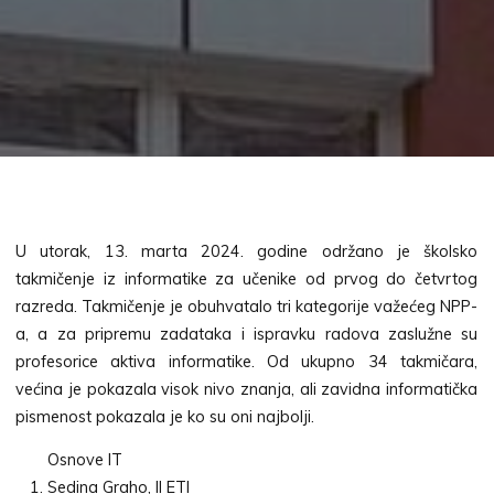
U utorak, 13. marta 2024. godine održano je školsko
takmičenje iz informatike za učenike od prvog do četvrtog
razreda. Takmičenje je obuhvatalo tri kategorije važećeg NPP-
a, a za pripremu zadataka i ispravku radova zaslužne su
profesorice aktiva informatike. Od ukupno 34 takmičara,
većina je pokazala visok nivo znanja, ali zavidna informatička
pismenost pokazala je ko su oni najbolji.
Osnove IT
Sedina Graho, II ETI