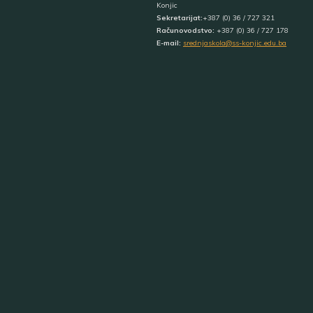
Konjic
Sekretarijat:
+387 (0) 36 / 727 321
Računovodstvo:
+387 (0) 36 / 727 178
E-mail:
srednjaskola@ss-konjic.edu.ba