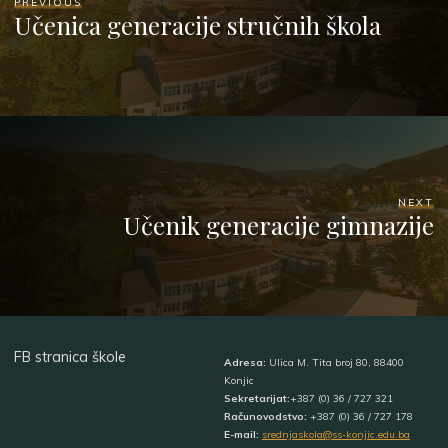
PREVIOUS
Učenica generacije stručnih škola
NEXT
Učenik generacije gimnazije
FB stranica škole
Adresa:
Ulica M. Tita broj 80, 88400
Konjic
Sekretarijat:
+387 (0) 36 / 727 321
Računovodstvo:
+387 (0) 36 / 727 178
E-mail:
srednjaskola@ss-konjic.edu.ba