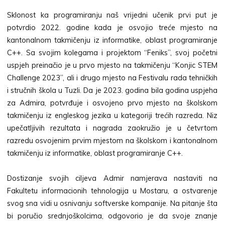
Sklonost ka programiranju naš vrijedni učenik prvi put je
potvrdio 2022. godine kada je osvojio treće mjesto na
kantonalnom takmičenju iz informatike, oblast programiranje
C++. Sa svojim kolegama i projektom “Feniks”, svoj početni
uspjeh preinačio je u prvo mjesto na takmičenju “Konjic STEM
Challenge 2023”, ali i drugo mjesto na Festivalu rada tehničkih
i stručnih škola u Tuzli. Da je 2023. godina bila godina uspjeha
za Admira, potvrđuje i osvojeno prvo mjesto na školskom
takmičenju iz engleskog jezika u kategoriji trećih razreda. Niz
upečatljivih rezultata i nagrada zaokružio je u četvrtom
razredu osvojenim prvim mjestom na školskom i kantonalnom
takmičenju iz informatike, oblast programiranje C++.
Dostizanje svojih ciljeva Admir namjerava nastaviti na
Fakultetu informacionih tehnologija u Mostaru, a ostvarenje
svog sna vidi u osnivanju softverske kompanije. Na pitanje šta
bi poručio srednjoškolcima, odgovorio je da svoje znanje