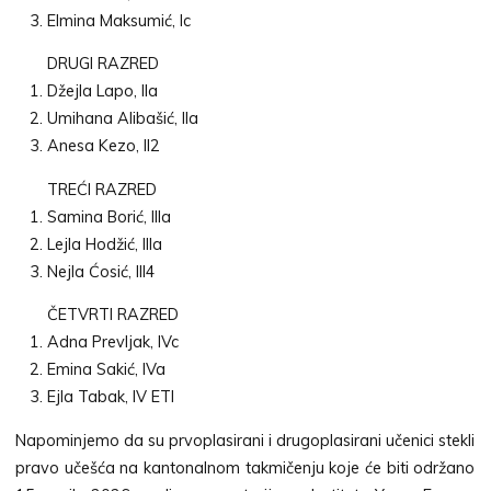
Elmina Maksumić, Ic
DRUGI RAZRED
Džejla Lapo, Ila
Umihana Alibašić, Ila
Anesa Kezo, II2
TREĆI RAZRED
Samina Borić, Illa
Lejla Hodžić, Illa
Nejla Ćosić, III4
ČETVRTI RAZRED
Adna Prevljak, IVc
Emina Sakić, IVa
Ejla Tabak, IV ETI
Napominjemo da su prvoplasirani i drugoplasirani učenici stekli
pravo učešća na kantonalnom takmičenju koje će biti održano