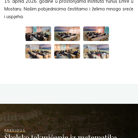
15. aprila 2026. godine u prostorijama Instituta Yunus Emre u
Mostaru. Našim pobjednicima čestitamo i želimo mnogo sreće
i uspjeha.
PREVIOUS
Školsko takmičenje iz matematike