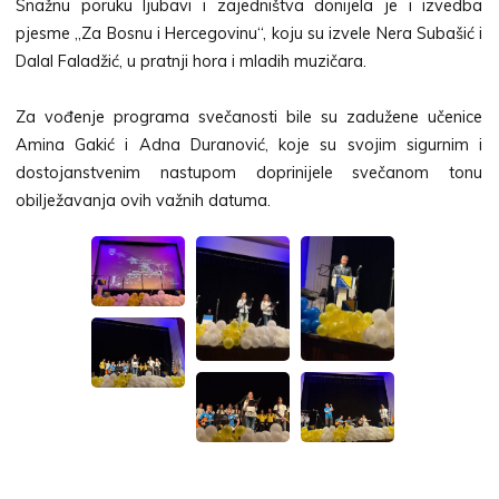
Snažnu poruku ljubavi i zajedništva donijela je i izvedba
pjesme „Za Bosnu i Hercegovinu“, koju su izvele Nera Subašić i
Dalal Faladžić, u pratnji hora i mladih muzičara.
Za vođenje programa svečanosti bile su zadužene učenice
Amina Gakić i Adna Duranović, koje su svojim sigurnim i
dostojanstvenim nastupom doprinijele svečanom tonu
obilježavanja ovih važnih datuma.