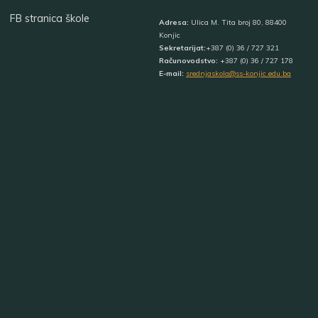
FB stranica škole
Adresa:
Ulica M. Tita broj 80, 88400
Konjic
Sekretarijat:
+387 (0) 36 / 727 321
Računovodstvo:
+387 (0) 36 / 727 178
E-mail:
srednjaskola@ss-konjic.edu.ba