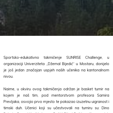
Sportsko-edukativno takmičenje SUNRISE Challenge, u
organizaciji Univerziteta „Džemal Bijedić“ u Mostaru, donijelo
je još jedan značajan uspjeh naših učenika na kantonalnom
nivou.
Naime, u okviru ovog takmičenja održan je basket turnir na
kojem je naš tim, pod mentorstvom profesora Samira
Prevljaka, osvojio prvo mjesto te pokazao izuzetnu uigranost i
timski duh. Učenici koji su učestvovali na turniru su: Dino