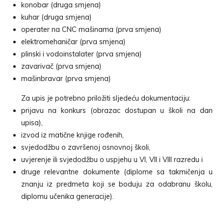
konobar (druga smjena)
kuhar (druga smjena)
operater na CNC mašinama (prva smjena)
elektromehaničar (prva smjena)
plinski i vodoinstalater (prva smjena)
zavarivač (prva smjena)
mašinbravar (prva smjena)
Za upis je potrebno priložiti sljedeću dokumentaciju:
prijavu na konkurs (obrazac dostupan u školi na dan
upisa),
izvod iz matične knjige rođenih,
svjedodžbu o završenoj osnovnoj školi,
uvjerenje ili svjedodžbu o uspjehu u VI, VII i VIII razredu i
druge relevantne dokumente (diplome sa takmičenja u
znanju iz predmeta koji se boduju za odabranu školu,
diplomu učenika generacije).