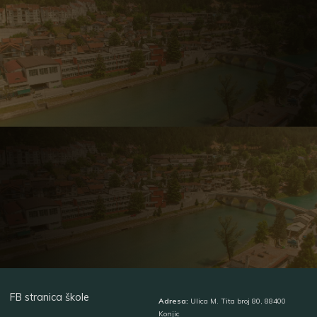
FB stranica škole
Adresa:
Ulica M. Tita broj 80, 88400
Konjic