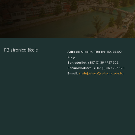
FB stranica škole
Adresa:
Ulica M. Tita broj 80, 88400
Konjic
Sekretarijat:
+387 (0) 36 / 727 321
Računovodstvo:
+387 (0) 36 / 727 178
E-mail:
srednjaskola@ss-konjic.edu.ba