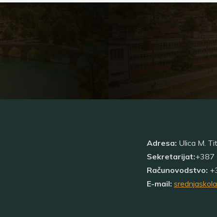
Adresa:
Ulica M. Ti
Sekretarijat:
+387 
Računovodstvo:
+3
E-mail:
srednjaskol