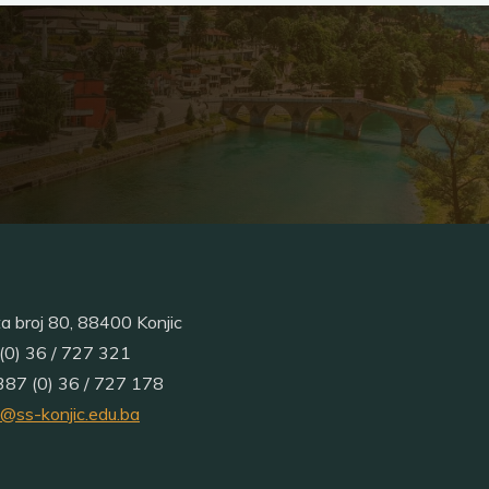
ta broj 80, 88400 Konjic
(0) 36 / 727 321
87 (0) 36 / 727 178
a@ss-konjic.edu.ba