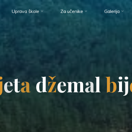
Uprava škole
Za učenike
Galerija
j
e
t
a
d
ž
e
m
a
l
b
i
j