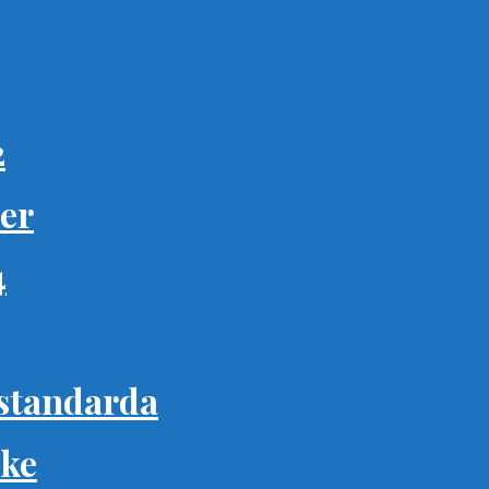
2
ter
4
standarda
ike