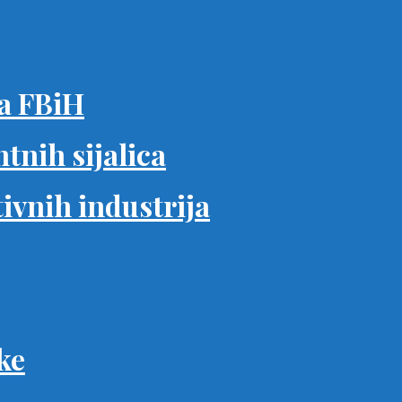
ša FBiH
tnih sijalica
tivnih industrija
ke