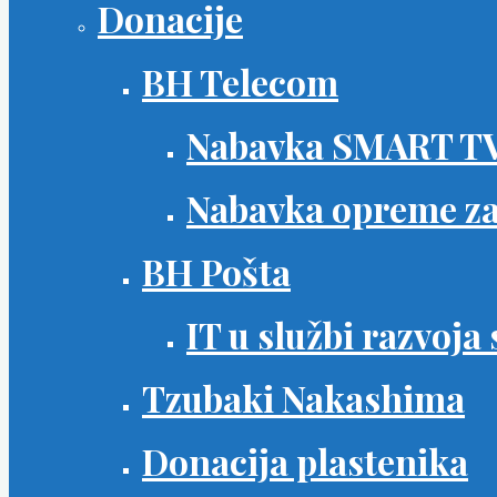
Donacije
BH Telecom
Nabavka SMART TV
Nabavka opreme za
BH Pošta
IT u službi razvoj
Tzubaki Nakashima
Donacija plastenika