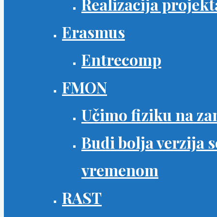
Realizacija projekt
Erasmus
Entrecomp
FMON
Učimo fiziku na za
Budi bolja verzija
vremenom
RAST