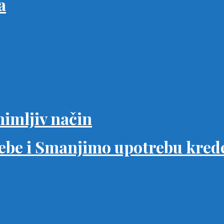
a
nimljiv način
 sebe i Smanjimo upotrebu krede