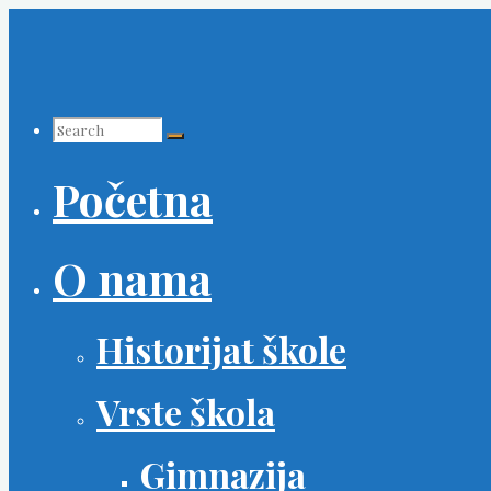
Skip
to
content
Search
Početna
for:
O nama
Historijat škole
Vrste škola
Gimnazija