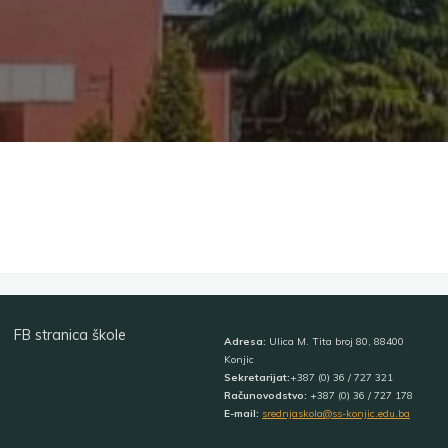
FB stranica škole
Adresa:
Ulica M. Tita broj 80, 88400
Konjic
Sekretarijat:
+387 (0) 36 / 727 321
Računovodstvo:
+387 (0) 36 / 727 178
E-mail:
srednjaskola@ss-konjic.edu.ba