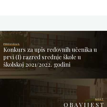
PREVIOUS
Konkurs za upis redovnih učenika u
prvi (I) razred srednje škole u
školskoj 2021/2022. godini
NEXT
O B A V I J E S T