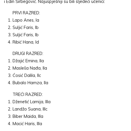
i Edin Širbegović. Najuspješniji su bili sljedeći učenici:
PRVI RAZRED:
Lapo Anes, Ia
Suljić Faris, Ib
Suljić Faris, Ib
Ribić Hana, Id
DRUGI RAZRED:
Džajić Emina, IIa
Masleša Nađa, IIa
Ćosić Dalila, IIc
Bubalo Hamza, IIa
TREĆI RAZRED:
Dženetić Lamija, IIIa
Landžo Suana, IIIc
Biber Maida, IIIa
Macić Haris, IIIa