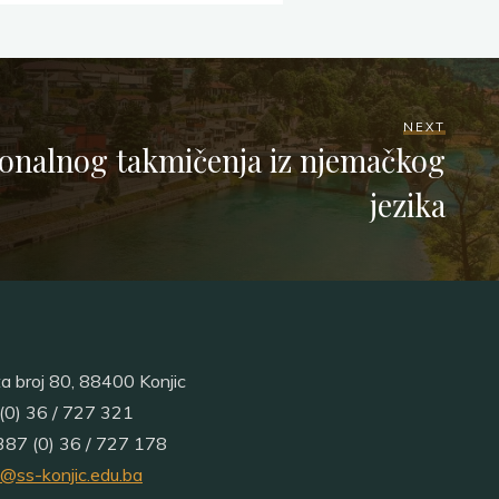
NEXT
tonalnog takmičenja iz njemačkog
jezika
ta broj 80, 88400 Konjic
(0) 36 / 727 321
87 (0) 36 / 727 178
a@ss-konjic.edu.ba