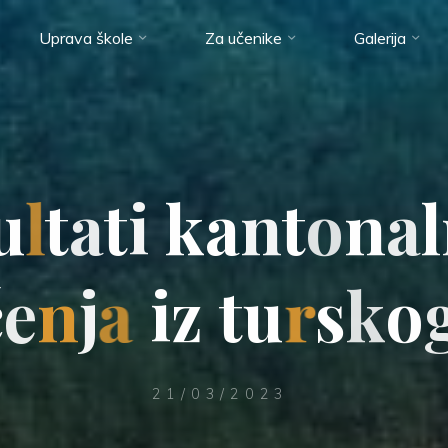
Uprava škole
Za učenike
Galerija
u
l
t
a
t
i
k
a
n
t
o
n
a
l
č
e
n
j
a
i
z
t
u
r
s
k
o
21/03/2023