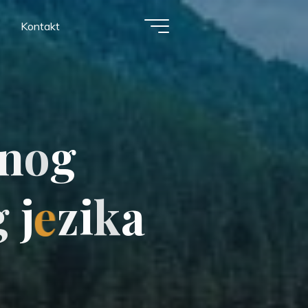
Kontakt
n
o
g
g
j
e
z
i
k
a