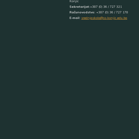
Konjic
Sekretarijat:
+387 (0) 36 / 727 321
Računovodstvo:
+387 (0) 36 / 727 178
E-mail:
srednjaskola@ss-konjic.edu.ba