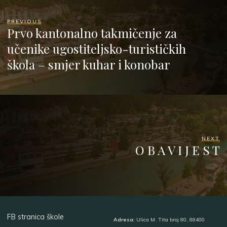
PREVIOUS
Prvo kantonalno takmičenje za
učenike ugostiteljsko-turističkih
škola – smjer kuhar i konobar
NEXT
O B A V I J E S T
FB stranica škole
Adresa:
Ulica M. Tita broj 80, 88400