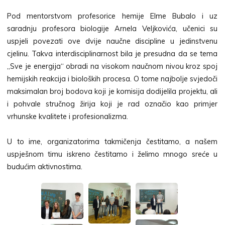
Pod mentorstvom profesorice hemije Elme Bubalo i uz
saradnju profesora biologije Arnela Veljkovića, učenici su
uspjeli povezati ove dvije naučne discipline u jedinstvenu
cjelinu. Takva interdisciplinarnost bila je presudna da se tema
„Sve je energija“ obradi na visokom naučnom nivou kroz spoj
hemijskih reakcija i bioloških procesa. O tome najbolje svjedoči
maksimalan broj bodova koji je komisija dodijelila projektu, ali
i pohvale stručnog žirija koji je rad označio kao primjer
vrhunske kvalitete i profesionalizma.
U to ime, organizatorima takmičenja čestitamo, a našem
uspješnom timu iskreno čestitamo i želimo mnogo sreće u
budućim aktivnostima.