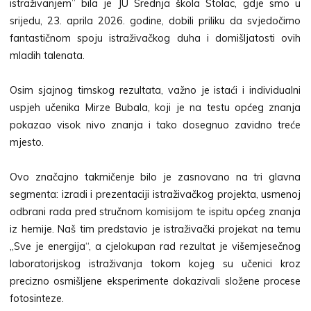
istraživanjem” bila je JU Srednja škola Stolac, gdje smo u
srijedu, 23. aprila 2026. godine, dobili priliku da svjedočimo
fantastičnom spoju istraživačkog duha i domišljatosti ovih
mladih talenata.
Osim sjajnog timskog rezultata, važno je istaći i individualni
uspjeh učenika Mirze Bubala, koji je na testu općeg znanja
pokazao visok nivo znanja i tako dosegnuo zavidno treće
mjesto.
Ovo značajno takmičenje bilo je zasnovano na tri glavna
segmenta: izradi i prezentaciji istraživačkog projekta, usmenoj
odbrani rada pred stručnom komisijom te ispitu općeg znanja
iz hemije. Naš tim predstavio je istraživački projekat na temu
„Sve je energija“, a cjelokupan rad rezultat je višemjesečnog
laboratorijskog istraživanja tokom kojeg su učenici kroz
precizno osmišljene eksperimente dokazivali složene procese
fotosinteze.