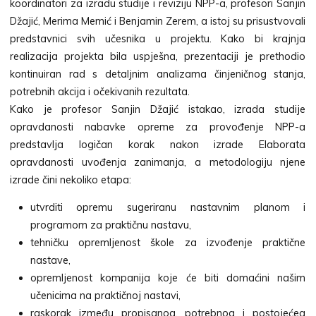
koordinatori za izradu studije i reviziju NPP-a, profesori Sanjin
Džajić, Merima Memić i Benjamin Zerem, a istoj su prisustvovali
predstavnici svih učesnika u projektu. Kako bi krajnja
realizacija projekta bila uspješna, prezentaciji je prethodio
kontinuiran rad s detaljnim analizama činjeničnog stanja,
potrebnih akcija i očekivanih rezultata.
Kako je profesor Sanjin Džajić istakao, izrada studije
opravdanosti nabavke opreme za provođenje NPP-a
predstavlja logičan korak nakon izrade Elaborata
opravdanosti uvođenja zanimanja, a metodologiju njene
izrade čini nekoliko etapa:
utvrditi opremu sugeriranu nastavnim planom i
programom za praktičnu nastavu,
tehničku opremljenost škole za izvođenje praktične
nastave,
opremljenost kompanija koje će biti domaćini našim
učenicima na praktičnoj nastavi,
raskorak između propisanog, potrebnog i postojećeg