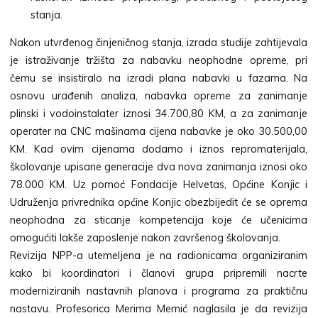
stanja.
Nakon utvrđenog činjeničnog stanja, izrada studije zahtijevala
je istraživanje tržišta za nabavku neophodne opreme, pri
čemu se insistiralo na izradi plana nabavki u fazama. Na
osnovu urađenih analiza, nabavka opreme za zanimanje
plinski i vodoinstalater iznosi 34.700,80 KM, a za zanimanje
operater na CNC mašinama cijena nabavke je oko 30.500,00
KM. Kad ovim cijenama dodamo i iznos repromaterijala,
školovanje upisane generacije dva nova zanimanja iznosi oko
78.000 KM. Uz pomoć Fondacije Helvetas, Općine Konjic i
Udruženja privrednika općine Konjic obezbijedit će se oprema
neophodna za sticanje kompetencija koje će učenicima
omogućiti lakše zaposlenje nakon završenog školovanja.
Revizija NPP-a utemeljena je na radionicama organiziranim
kako bi koordinatori i članovi grupa pripremili nacrte
moderniziranih nastavnih planova i programa za praktičnu
nastavu. Profesorica Merima Memić naglasila je da revizija