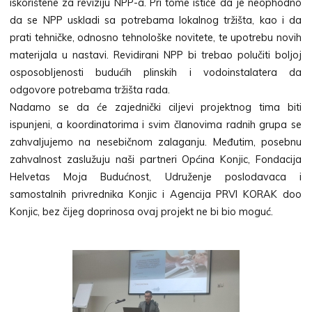
iskorištene za reviziju NPP-a. Pri tome ističe da je neophodno
da se NPP uskladi sa potrebama lokalnog tržišta, kao i da
prati tehničke, odnosno tehnološke novitete, te upotrebu novih
materijala u nastavi. Revidirani NPP bi trebao polučiti boljoj
osposobljenosti budućih plinskih i vodoinstalatera da
odgovore potrebama tržišta rada.
Nadamo se da će zajednički ciljevi projektnog tima biti
ispunjeni, a koordinatorima i svim članovima radnih grupa se
zahvaljujemo na nesebičnom zalaganju. Međutim, posebnu
zahvalnost zaslužuju naši partneri Općina Konjic, Fondacija
Helvetas Moja Budućnost, Udruženje poslodavaca i
samostalnih privrednika Konjic i Agencija PRVI KORAK doo
Konjic, bez čijeg doprinosa ovaj projekt ne bi bio moguć.